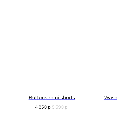
Buttons mini shorts
Washe
4 850
р.
5 390
р.