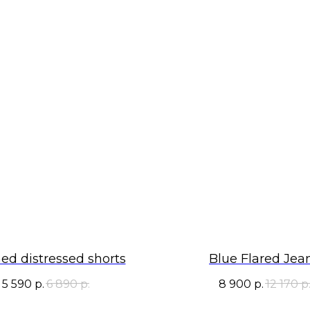
d distressed shorts
Blue Flared Jea
5 590
р.
6 890
р.
8 900
р.
12 170
р