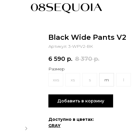
Black Wide Pants V2
Артикул:
3-WPV2-BK
6 590
р.
8 370
р.
Размер
xxs
xs
s
m
l
Добавить в корзину
Доступно в цветах:
GRAY