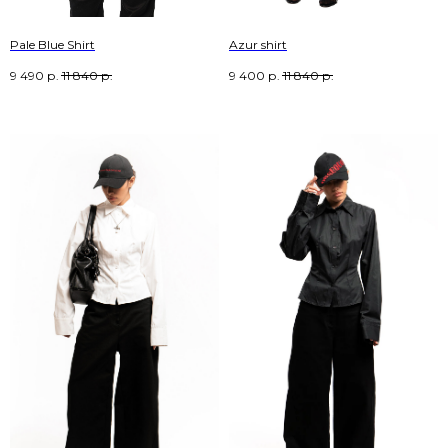
Pale Blue Shirt
Azur shirt
9 490
р.
11 840
р.
9 400
р.
11 840
р.